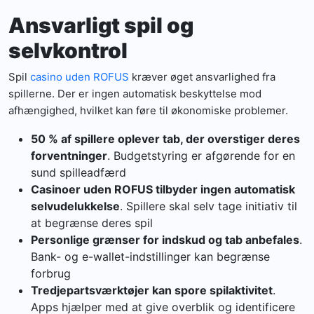
Ansvarligt spil og
selvkontrol
Spil
casino uden ROFUS
kræver øget ansvarlighed fra
spillerne. Der er ingen automatisk beskyttelse mod
afhængighed, hvilket kan føre til økonomiske problemer.
50 % af spillere oplever tab, der overstiger deres
forventninger
. Budgetstyring er afgørende for en
sund spilleadfærd
Casinoer uden ROFUS tilbyder ingen automatisk
selvudelukkelse
. Spillere skal selv tage initiativ til
at begrænse deres spil
Personlige grænser for indskud og tab anbefales
.
Bank- og e-wallet-indstillinger kan begrænse
forbrug
Tredjepartsværktøjer kan spore spilaktivitet
.
Apps hjælper med at give overblik og identificere