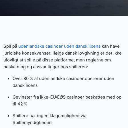
Spil på
udenlandske casinoer uden dansk licens
kan have
juridiske konsekvenser. Ifølge dansk lovgivning er det ikke
ulovligt at spille på disse platforme, men reglerne om
beskatning og ansvar ligger hos spilleren:
Over 80 % af udenlandske casinoer opererer uden
dansk licens
Gevinster fra ikke-EU/EØS casinoer beskattes med op
til 42 %
Spillere har ingen klagemulighed via
Spillemyndigheden